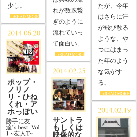
少し。
たが、今年
れが数珠繋
はさらに汗
→READ MORE
ぎのように
が飛び散る
2014.06.20
流れていっ
ような、や
て面白い。
つにはまっ
→READ MORE
た年のよう
2014.02.25
な気がす
ポップ・
る。
ノリノ
→READ MORE
リ・ひね
くれ・ア
2014.02.19
ホっぽい
サントラ
勝手に友
もしくは
達’s best. Vol
1 ~友人T~
映像的な