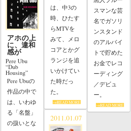
は、中3の
スマンな芸
時、ひたす
名でガソリ
らMTVを
ンスタンド
アホの上
みて、メロ
のアルバイ
に、違和
コアとかグ
感が
トで貯めた
ランジを追
Pere Ubu
お金でレコ
“Dub
いかけてい
Housing”
ーディング
Pere Ubuの
た時だっ
／デビュ
作品の中で
た。
ー。
は、いわゆ
→READ MORE
→READ MORE
る「名盤」
2011.01.07
の扱いとな