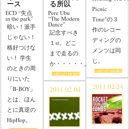
る所以
ース
Picnic
Pere Ubu
ECD “失点
“The Modern
in the park”
Time"の３
Dance”
暗い！派手
作のレコー
記念すべき
じゃない！
ディングの
１st。どこ
格好つけな
メンツは同
まで走るの
い！ 学生
じ。
か・・・・・。
のときの周
→READ MORE
→READ MORE
りにいた
2011.02.24
2011.02.04
「B-BOY」
とは、ほん
とに真逆の
HipHop。