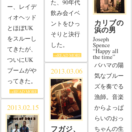
た、90年代
ー、レイデ
飲み会イベ
ィオヘッド
カリブの
ントをひっ
とほぼUK
浜の男
そりと決行
をスルーし
Joseph
した。
Spence
てきたが、
“Happy all
→READ MORE
the time”
ついにUK
バハマの陽
ブームがや
2013.03.06
気なブルー
ってきた。
ズを奏でる
→READ MORE
漁師。音楽
2013.02.15
からよっぱ
らいのおっ
フガジ、
ちゃんの生