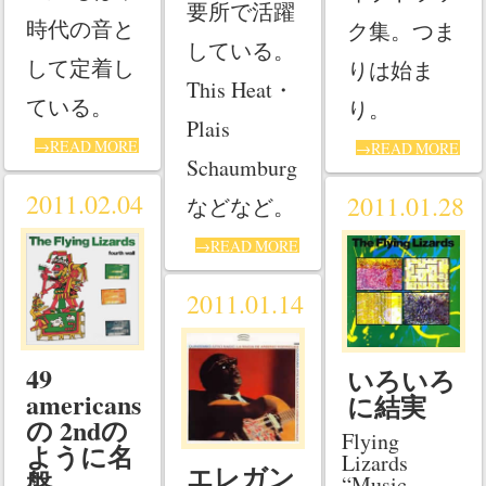
要所で活躍
時代の音と
ク集。つま
している。
して定着し
りは始ま
This Heat・
ている。
り。
Plais
→READ MORE
→READ MORE
Schaumburg
2011.02.04
2011.01.28
などなど。
→READ MORE
2011.01.14
49
いろいろ
americans
に結実
の 2ndの
Flying
ように名
Lizards
エレガン
盤
“Music