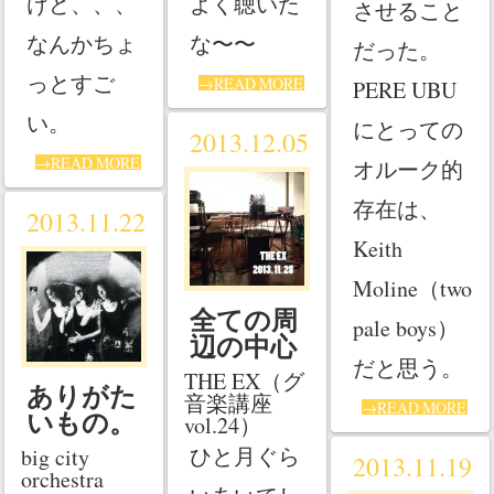
けど、、、
よく聴いた
させること
なんかちょ
な〜〜
だった。
っとすご
→READ MORE
PERE UBU
い。
にとっての
2013.12.05
→READ MORE
オルーク的
存在は、
2013.11.22
Keith
Moline（two
全ての周
pale boys）
辺の中心
だと思う。
THE EX（グ
ありがた
音楽講座
→READ MORE
いもの。
vol.24）
ひと月ぐら
big city
2013.11.19
orchestra