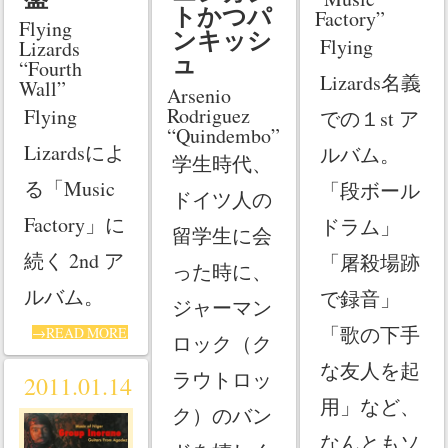
トかつパ
Factory”
Flying
ンキッシ
Flying
Lizards
ュ
“Fourth
Lizards名義
Wall”
Arsenio
Rodriguez
Flying
での１st ア
“Quindembo”
Lizardsによ
ルバム。
学生時代、
る「Music
「段ボール
ドイツ人の
Factory」に
ドラム」
留学生に会
続く 2nd ア
「屠殺場跡
った時に、
ルバム。
で録音」
ジャーマン
「歌の下手
→READ MORE
ロック（ク
な友人を起
ラウトロッ
2011.01.14
用」など、
ク）のバン
なんともソ