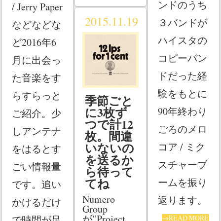
ンドのうち
/ Jerry Paper
2015.11.19
３バンドが
などなどな
ハイスタの
ど2016年6
コピーバン
月に出会っ
ドだった経
た音楽をす
験をもとに
らすらっと
季節ごと
に3枚ず
90年終わり
ご紹介。少
つで計12
ごろのメロ
しアンテナ
枚。間違
いないの
コア / ミク
をはるとす
を送るか
スチャーブ
ごい情報量
ら待って
てね
ームを振り
です。追い
Numero
返ります。
かけるだけ
Group
が”Project
で時間が足
→READ MORE