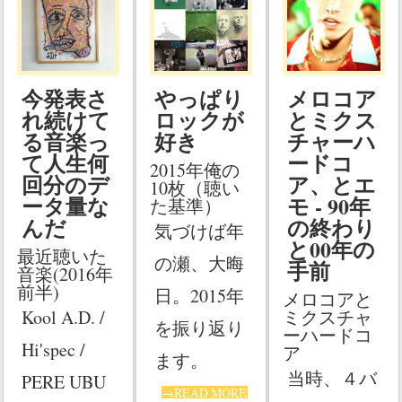
今発表さ
やっぱり
メロコア
れ続けて
ロックが
とミクス
る音楽っ
好き
チャーハ
て人生何
ードコ
2015年俺の
回分のデ
ア、とエ
10枚（聴い
ータ量な
モ - 90年
た基準）
んだ
の終わり
気づけば年
と00年の
最近聴いた
の瀬、大晦
手前
音楽(2016年
前半)
日。2015年
メロコアと
Kool A.D. /
ミクスチャ
を振り返り
ーハードコ
Hi'spec /
ア
ます。
当時、４バ
PERE UBU
→READ MORE