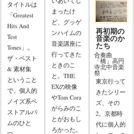
いあいてし
タイトルは
まったけ
「Greatest
ど、グッゲ
Hits And
再初期の
ンハイムの
Test
音楽のか
音楽講座に
たち
Tones」。
行ってきた
合奏曲
ザ・ベスト
「橋」高円
ときのこ
寺北中音楽
& 素材集
祭
と。THE
ということ
東京行って
EXの映像
で、個人的
きたシリー
やTom Cora
ノイズ系ベ
ズ、その
がらみのこ
ストアルバ
2。京都時
とがおもし
ムのひと
代に個人的
ろかった。
つ。