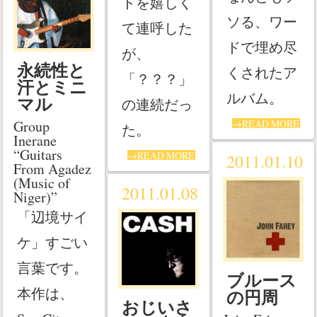
ドを嬉しく
ソる、ワー
て連呼した
ドで埋め尽
が、
永続性と
くされたア
「？？？」
汗とミニ
ルバム。
マル
の連続だっ
Group
→READ MORE
た。
Inerane
“Guitars
→READ MORE
2011.01.10
From Agadez
(Music of
2011.01.08
Niger)”
「辺境サイ
ケ」すごい
言葉です。
ブルース
本作は、
の円周
おじいさ