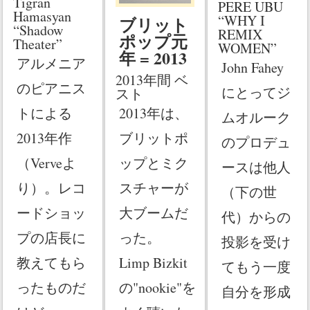
Tigran
PERE UBU
Hamasyan
“WHY I
ブリット
“Shadow
REMIX
ポップ元
Theater”
WOMEN”
年 = 2013
アルメニア
John Fahey
2013年間 ベ
のピアニス
にとってジ
スト
トによる
2013年は、
ムオルーク
2013年作
ブリットポ
のプロデュ
（Verveよ
ップとミク
ースは他人
り）。レコ
スチャーが
（下の世
ードショッ
大ブームだ
代）からの
プの店長に
った。
投影を受け
教えてもら
Limp Bizkit
てもう一度
ったものだ
の"nookie"を
自分を形成