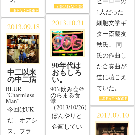
ヒーローの
→READ MORE
→READ MORE
1人だった
2013.10.31
細胞文学ギ
2013.09.18
ター斎藤友
秋氏。 同
氏の作曲し
90年代は
た合奏曲が
中二以来
おもしろ
道に聴こえ
の中二病
い。
ていた。
BLUR
90’s飲み会@
“Charmless
のらまる食
→READ MORE
Man”
堂
（2013/10/26）
今回はUK
2013.07.10
ぼんやりと
だ。オアシ
企画してい
ス、ブラ