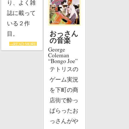
り、よく雑
誌に載って
いる２作
おっさん
目。
の音楽
→READ MORE
George
Coleman
“Bongo Joe”
テトリスの
ゲーム実況
を下町の商
店街で酔っ
ぱらったお
っさんがや