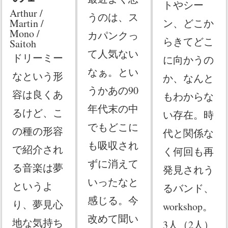
トやシー
Arthur /
うのは、ス
ン、どこか
Martin /
Mono /
カパンクっ
らきてどこ
Saitoh
て人気ない
ドリーミー
に向かうの
なぁ。とい
なという形
か、なんと
うかあの90
容は良くあ
もわからな
年代末の中
るけど、こ
い存在。時
でもどこに
の種の形容
代と関係な
も吸収され
で紹介され
く何回も再
ずに消えて
る音楽は夢
発見されう
いったなと
というよ
るバンド、
感じる。今
り、夢見心
workshop。
改めて聞い
地な気持ち
3人（2人）