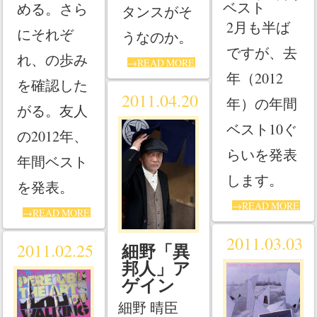
ベスト
める。さら
タンスがそ
2月も半ば
にそれぞ
うなのか。
ですが、去
れ、の歩み
→READ MORE
年（2012
を確認した
2011.04.20
年）の年間
がる。友人
ベスト10ぐ
の2012年、
らいを発表
年間ベスト
します。
を発表。
→READ MORE
→READ MORE
2011.03.03
細野「異
2011.02.25
邦人」ア
ゲイン
細野 晴臣