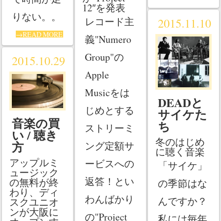
12″を発表
りない。。
レコード主
2015.11.10
→READ MORE
義"Numero
Group"の
2015.10.29
Apple
Musicをは
DEADと
じめとする
サイケた
音楽の買
ち
ストリーミ
い / 聴き
冬のはじめ
方
ング定額サ
に聴く音楽
アップルミ
ービスへの
「サイケ」
ュージック
返答！とい
の無料が終
の季節はな
わり、ディ
わんばかり
んですか？
スクユニオ
ンが大阪に
の"Project
私には毎年