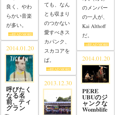
ても、なん
良く、やわ
のメンバー
とも収まり
らかい音楽
の一人が、
のつかない
が多い。
Kai Althoff
愛すべきス
だ。
→READ MORE
カパンク、
→READ MORE
2014.01.20
スカコアを
2014.01.20
ば。
→READ MORE
2013.12.30
呼びたく
PERE
なる名
UBUのジ
前、ティ
ャンクな
グラン
Womblife