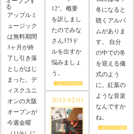
オープンす
る
12"。概要
冬になると
アップルミ
を訳しまし
聴くアルバ
ュージック
たのでみな
ムがありま
は無料期間
さん375ド
す。 自分
3ヶ月が終
ルを出すか
の中での冬
了し引き落
悩みましょ
を迎える儀
としがはじ
う。
式のよう
まった。デ
→READ MORE
に。紅葉の
ィスクユニ
ような音楽
2015.02.03
オンの大阪
なんですか
オープンが
ね。
今週金曜
→READ MORE
（11/6）に