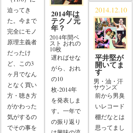
2014.12.10
迫ってき
2014年は
テクノ元
た。今まで
年？
完全にモノ
2014年間ベ
原理主義者
スト おれの
10枚
だったけ
平井堅が
遅ればせな
ど、この3
開いてま
がら、おれ
す
ヶ月でなん
の10
男・油・汗
となく買い
サウンズ
枚-2014年
方・聴き方
前から男臭
を発表しま
がかわった
いレコード
す。一年で
気がするの
棚だなとは
の振り返り
でその事を
思ってまし
は興味の流