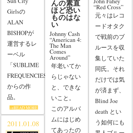
Sun City
John Fahey
んの素直
“Red Cross”
ほど恐い
Girlsの
元々はレコ
ものはな
ALAN
い
ードオタク
BISHOPが
Johnny Cash
で戦前のブ
“American 4:
運営するレ
The Man
ルースを収
Comes
ーベル
Around”
集していた
「SUBLIME
年老いてか
同氏。それ
FREQUENCIES」
らじゃない
だけでは気
からの作
と、できな
が済まず、
品。
いこと。
Blind Joe
このアルバ
→READ MORE
death とい
ムにはじめ
う如何にも
2011.01.08
てあったの
黒人ブルー