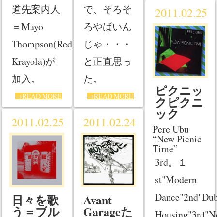
で、そろそ
道先案内人
2011.02.25
ろやばいん
＝Mayo
じゃ・・・
Thompson(Red
と正直思っ
Krayola)が
た。
加入。
ピクニッ
→READ MORE
→READ MORE
クピクニ
ック
2011.02.25
2011.02.24
Pere Ubu
“New Picnic
Time”
3rd。１
st"Modern
Dance"2nd"Du
Avant
日々を歌
Garageた
う＝ブル
Housing"3rd"N