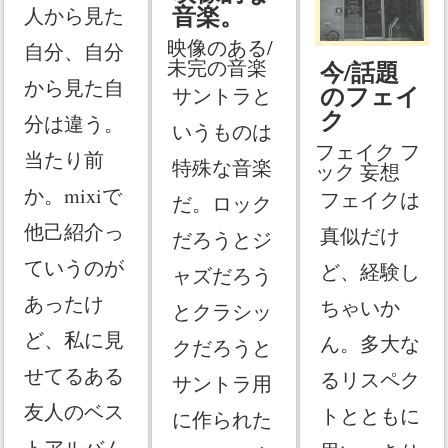
音楽。
人から見た
映像のある/
自分、自分
未完の音楽
今/話題
から見た自
のフェイ
サントラと
ク
分は違う。
いうものは
フェイク フ
当たり前
特殊な音楽
ック 妄想
か。mixiで
フェイクは
だ。ロック
他己紹介っ
真似だけ
だろうとジ
ていうのが
ど、経験し
ャズだろう
あったけ
ちゃいか
とクラシッ
ど、私に見
ん。多大な
クだろうと
せてるある
るリスペク
サントラ用
友人のベス
トとともに
に作られた
トアルバム