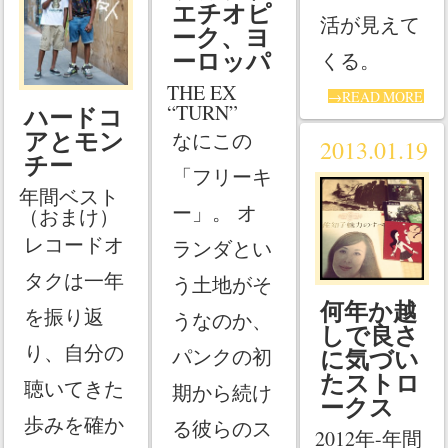
エチオピ
活が見えて
ーク、ヨ
ーロッパ
くる。
THE EX
→READ MORE
“TURN”
ハードコ
アとモン
なにこの
2013.01.19
チー
「フリーキ
年間ベスト
ー」。 オ
（おまけ）
レコードオ
ランダとい
タクは一年
う土地がそ
何年か越
を振り返
うなのか、
しで良さ
り、自分の
に気づい
パンクの初
たストロ
聴いてきた
期から続け
ークス
歩みを確か
る彼らのス
2012年-年間