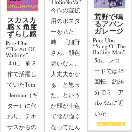
“HoSoNoVa”
今作の宣伝
荒野で鳴
スカスカ
用のポスタ
るアバン
感 X 角度
ガレージ
ーを見た
ずらし感
Pere Ubu
時、「細野
Pere Ubu
“Song Of The
“The Art Of
Bailing Man”
さん、顔色
Walking”
5th。レコ
悪いなぁ、
４th。 前３
ードでは45
大丈夫かな
作で活躍し
回転、約36
ぁ」と思っ
ていたTom
分でミニア
た。という
Herman（ギ
ルバムに近
か顔が土色
ター）に代
いか。
で陰が強く
わり、テキ
→READ MORE
なってたん
サスからの