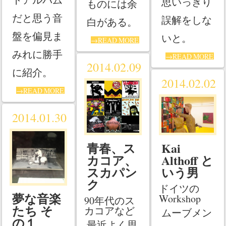
思いっきり
ものには余
だと思う音
誤解をしな
白がある。
盤を偏見ま
いと。
→READ MORE
みれに勝手
→READ MORE
2014.02.09
に紹介。
2014.02.02
→READ MORE
2014.01.30
Kai
青春、ス
Althoff と
カコア、
いう男
スカパン
ク
ドイツの
夢な音楽
Workshop
90年代のス
たち そ
カコアなど
ムーブメン
の１
最近よく思